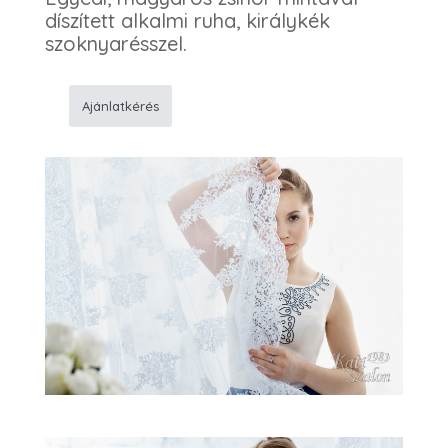
díszített alkalmi ruha, királykék
szoknyarésszel.
Ajánlatkérés
54
Alkalmi
ruha
mennyiség