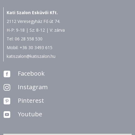
Kati Szalon Esküvői Kft.
2112 Veresegyház Fő út 74.
H-P: 9-18 | Sz: 8-12 | V: zárva
Tel:
06 28 558 530
Mobil:
+36 30 3493 615
katiszalon@katiszalon.hu
Facebook

Instagram

Pinterest

Youtube
