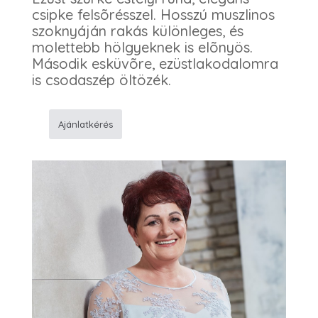
csipke felsõrésszel. Hosszú muszlinos
szoknyáján rakás különleges, és
molettebb hölgyeknek is elõnyös.
Második esküvõre, ezüstlakodalomra
is csodaszép öltözék.
Ajánlatkérés
972
Alkalmi
ruha
mennyiség