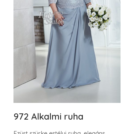
972 Alkalmi ruha
Ezüst szürke estélyi ruha, elegáns