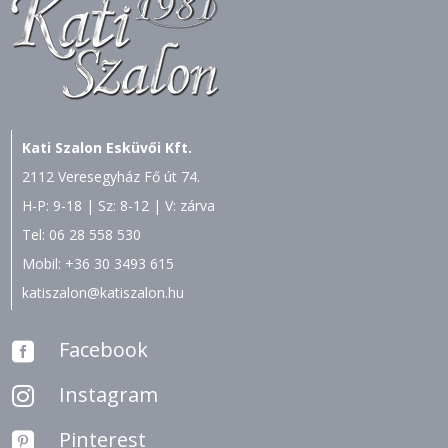
Kati Szalon Esküvői Kft.
2112 Veresegyház Fő út 74.
H-P: 9-18 | Sz: 8-12 | V: zárva
Tel:
06 28 558 530
Mobil:
+36 30 3493 615
katiszalon@katiszalon.hu
Facebook

Instagram

Pinterest
