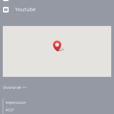
Youtube

Útvonal ide >>
Impresszum
ÁSZF