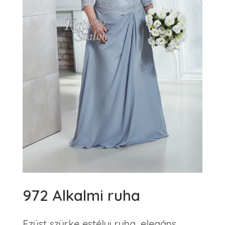
972 Alkalmi ruha
Ezüst szürke estélyi ruha, elegáns