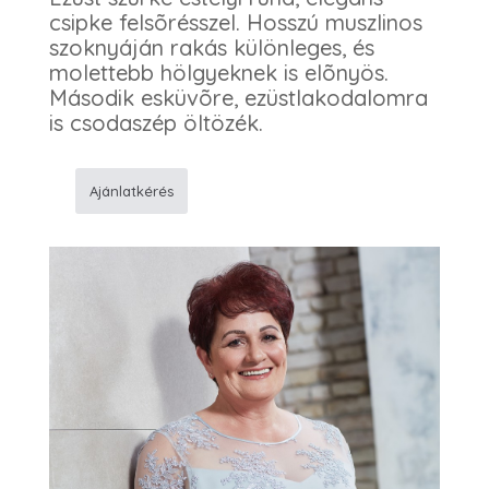
csipke felsõrésszel. Hosszú muszlinos
szoknyáján rakás különleges, és
molettebb hölgyeknek is elõnyös.
Második esküvõre, ezüstlakodalomra
is csodaszép öltözék.
Ajánlatkérés
972
Alkalmi
ruha
mennyiség