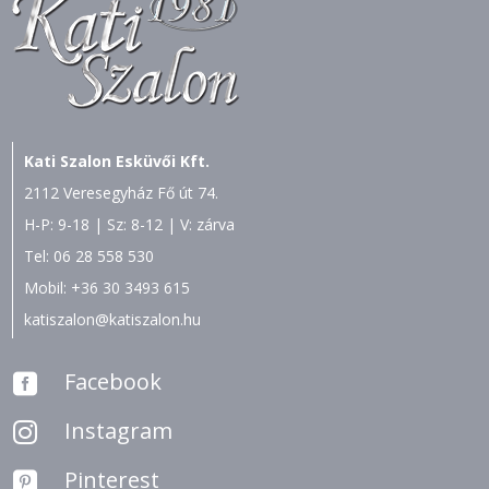
Kati Szalon Esküvői Kft.
2112 Veresegyház Fő út 74.
H-P: 9-18 | Sz: 8-12 | V: zárva
Tel:
06 28 558 530
Mobil:
+36 30 3493 615
katiszalon@katiszalon.hu
Facebook

Instagram

Pinterest
