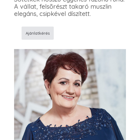
A vállat, felsõrészt takaró muszlin
elegáns, csipkével díszített.
Ajánlatkérés
948
Alkalmi
ruha
mennyiség