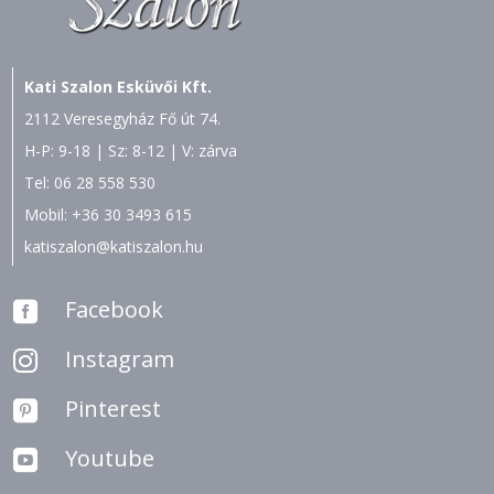
Kati Szalon Esküvői Kft.
2112 Veresegyház Fő út 74.
H-P: 9-18 | Sz: 8-12 | V: zárva
Tel:
06 28 558 530
Mobil:
+36 30 3493 615
katiszalon@katiszalon.hu
Facebook

Instagram

Pinterest

Youtube
