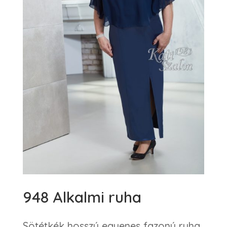
948 Alkalmi ruha
Sötétkék hosszú egyenes fazonú ruha.