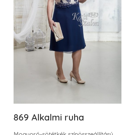
869 Alkalmi ruha
Mogyoró-sötétkék színösszeállítású