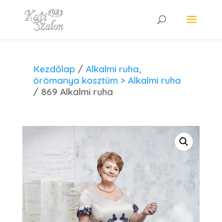
Kezdőlap
/
Alkalmi ruha,
örömanya kosztüm > Alkalmi ruha
/ 869 Alkalmi ruha