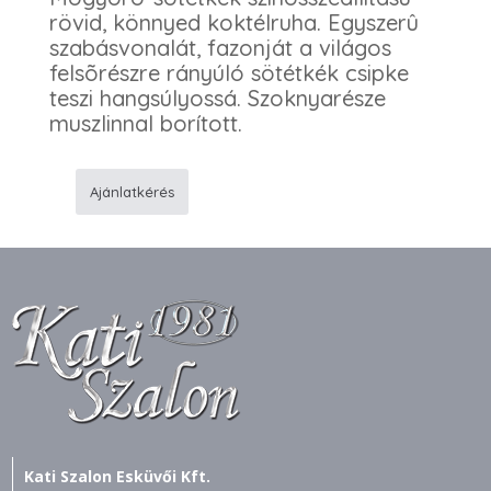
rövid, könnyed koktélruha. Egyszerû
szabásvonalát, fazonját a világos
felsõrészre rányúló sötétkék csipke
teszi hangsúlyossá. Szoknyarésze
muszlinnal borított.
Ajánlatkérés
869
Alkalmi
ruha
mennyiség
Kati Szalon Esküvői Kft.