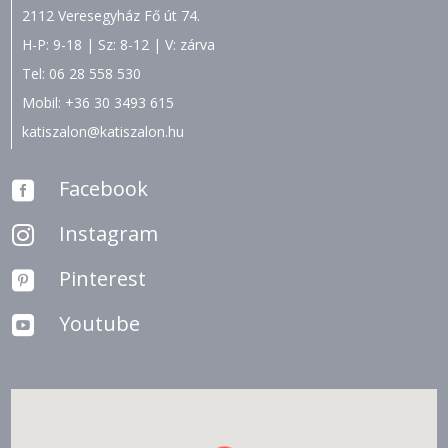
2112 Veresegyház Fő út 74.
H-P: 9-18 | Sz: 8-12 | V: zárva
Tel:
06 28 558 530
Mobil:
+36 30 3493 615
katiszalon@katiszalon.hu
Facebook

Instagram

Pinterest

Youtube
