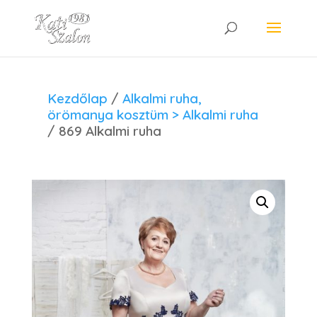
Kezdőlap
/
Alkalmi ruha,
örömanya kosztüm > Alkalmi ruha
/ 869 Alkalmi ruha