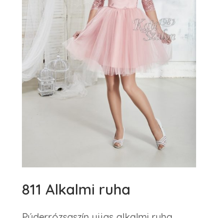
811 Alkalmi ruha
Púderrózsaszín ujjas alkalmi ruha.