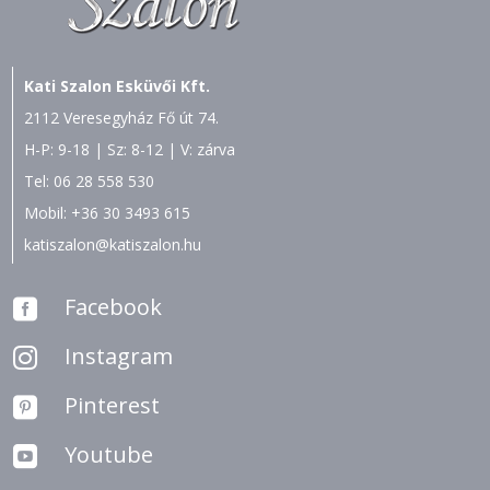
Kati Szalon Esküvői Kft.
2112 Veresegyház Fő út 74.
H-P: 9-18 | Sz: 8-12 | V: zárva
Tel:
06 28 558 530
Mobil:
+36 30 3493 615
katiszalon@katiszalon.hu
Facebook

Instagram

Pinterest

Youtube
