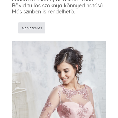
Rövid tüllös szoknya könnyed hatású.
Más színben is rendelhetõ.
Ajánlatkérés
811
Alkalmi
ruha
mennyiség