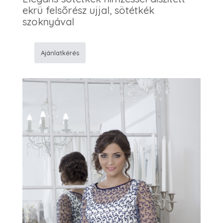
ekrü felsõrész ujjal, sötétkék
szoknyával
Ajánlatkérés
765
Alkalmi
ruha
mennyiség