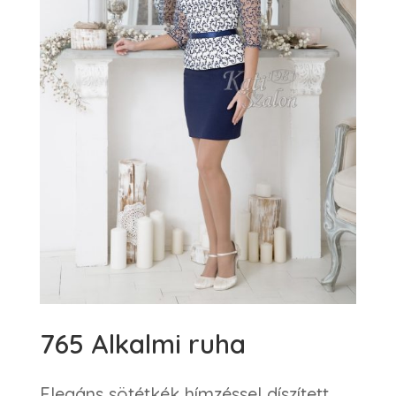
765 Alkalmi ruha
Elegáns sötétkék hímzéssel díszített