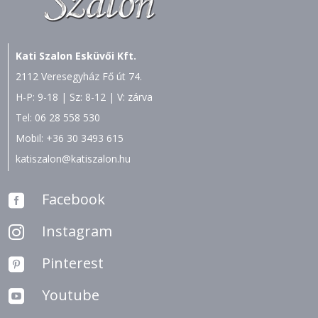
Kati Szalon Esküvői Kft.
2112 Veresegyház Fő út 74.
H-P: 9-18 | Sz: 8-12 | V: zárva
Tel:
06 28 558 530
Mobil:
+36 30 3493 615
katiszalon@katiszalon.hu
Facebook

Instagram

Pinterest

Youtube
