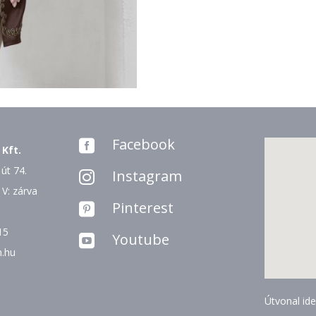
Facebook

 Kft.
út 74.
Instagram

 V: zárva
Pinterest

15
Youtube

n.hu
Útvonal ide