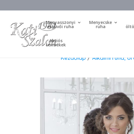
Menyasszonyi
Menyecske
esküvői ruha
ruha
ölt
Akciós
termékek
Kezdőlap
/
Alkalmi ruha, ö