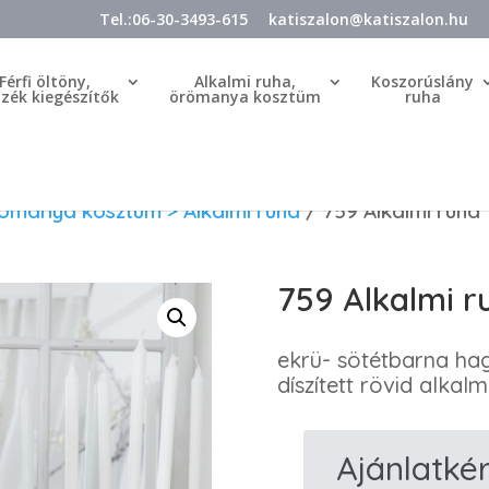
Tel.:06-30-3493-615
katiszalon@katiszalon.hu
Férfi öltöny,
Alkalmi ruha,
Koszorúslány
özék kiegészítők
örömanya kosztüm
ruha
römanya kosztüm > Alkalmi ruha
/ 759 Alkalmi ruha
759 Alkalmi r
ekrü- sötétbarna h
díszített rövid alkal
Ajánlatké
759