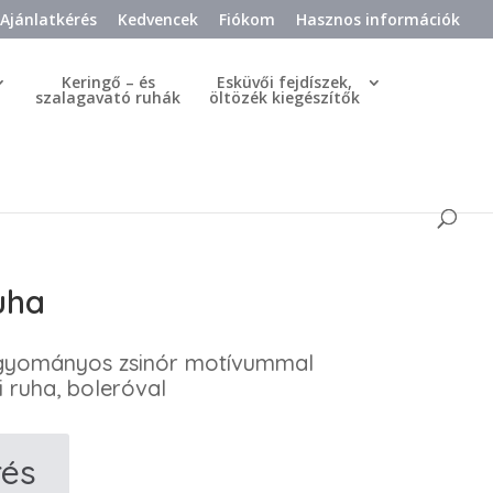
Ajánlatkérés
Kedvencek
Fiókom
Hasznos információk
Keringő – és
Esküvői fejdíszek,
szalagavató ruhák
öltözék kiegészítők
uha
agyományos zsinór motívummal
mi ruha, boleróval
rés