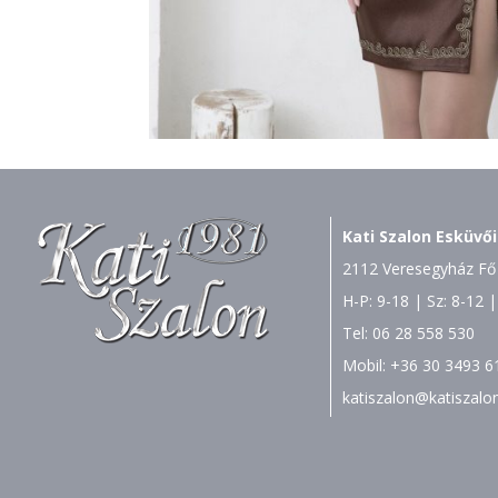
Kati Szalon Esküvői
2112 Veresegyház Fő 
H-P: 9-18 | Sz: 8-12 |
Tel:
06 28 558 530
Mobil:
+36 30 3493 6
katiszalon@katiszalo