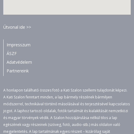
Útvonal ide >>
Impresszum
ÁSZF
Adatvédelem
Partnereink
A honlapon található összes fotó a Kati Szalon szellemi tulajdonát képezi.
A Kati Szalon fenntart minden, a lap bármely részének bármilyen
módszerrel, technikával történő másolásával és terjesztésével kapcsolatos
jogot. A laphoz tartozó oldalak, fotók tartalmát és kialakítását nemzetközi
és magyar törvények védik. A Szalon hozzájárulása nélkül tilos a lap
egészének vagy részeinek (szöveg, fotó, audio-stb.) más oldalon való
megjelentetés. A lap tartalmának egyes részeit – kizárólag saját