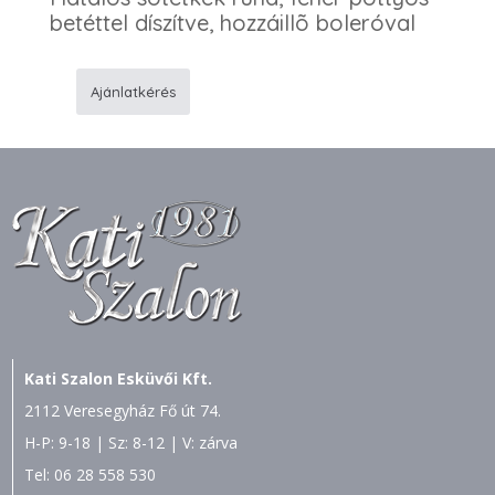
betéttel díszítve, hozzáillõ boleróval
Ajánlatkérés
751
Alkalmi
ruha
mennyiség
Kati Szalon Esküvői Kft.
2112 Veresegyház Fő út 74.
H-P: 9-18 | Sz: 8-12 | V: zárva
Tel:
06 28 558 530