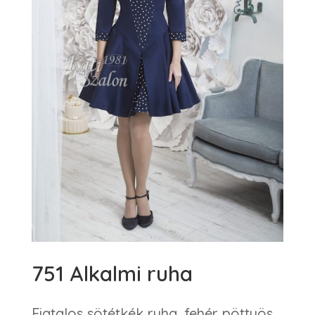
751 Alkalmi ruha
Fiatalos sötétkék ruha, fehér pöttyös