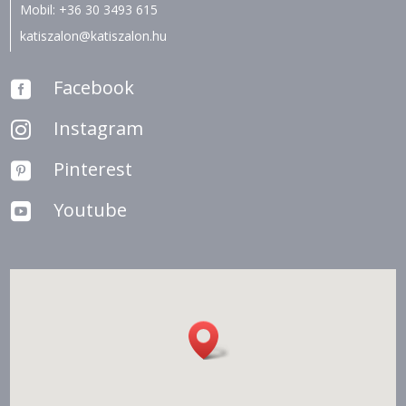
Mobil:
+36 30 3493 615
katiszalon@katiszalon.hu
Facebook

Instagram

Pinterest

Youtube
