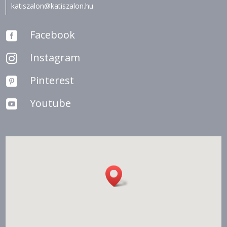
katiszalon@katiszalon.hu
Facebook

Instagram

Pinterest

Youtube
