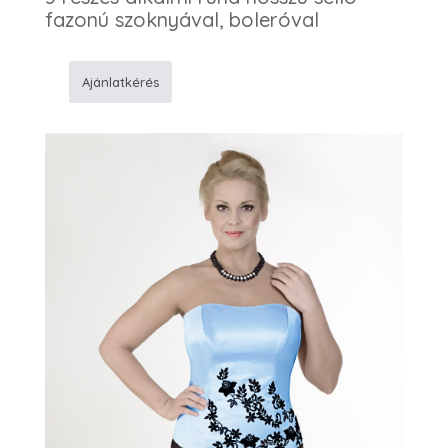
fazonú szoknyával, boleróval
Ajánlatkérés
479
Alkalmi
ruha
mennyiség