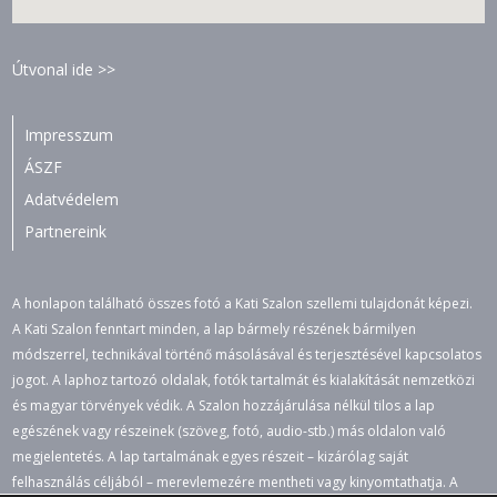
Útvonal ide >>
Impresszum
ÁSZF
Adatvédelem
Partnereink
A honlapon található összes fotó a Kati Szalon szellemi tulajdonát képezi.
A Kati Szalon fenntart minden, a lap bármely részének bármilyen
módszerrel, technikával történő másolásával és terjesztésével kapcsolatos
jogot. A laphoz tartozó oldalak, fotók tartalmát és kialakítását nemzetközi
és magyar törvények védik. A Szalon hozzájárulása nélkül tilos a lap
egészének vagy részeinek (szöveg, fotó, audio-stb.) más oldalon való
megjelentetés. A lap tartalmának egyes részeit – kizárólag saját
felhasználás céljából – merevlemezére mentheti vagy kinyomtathatja. A