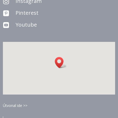
Instagram

Pinterest

Youtube

Útvonal ide >>