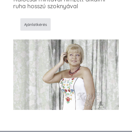
ruha hosszú szoknyával
Ajánlatkérés
392
Alkalmi
ruha
mennyiség