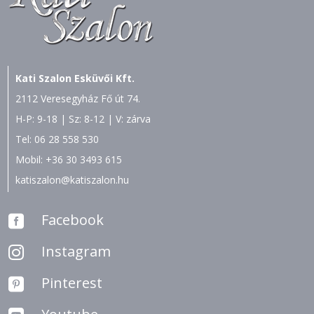
Kati Szalon Esküvői Kft.
2112 Veresegyház Fő út 74.
H-P: 9-18 | Sz: 8-12 | V: zárva
Tel:
06 28 558 530
Mobil:
+36 30 3493 615
katiszalon@katiszalon.hu
Facebook

Instagram

Pinterest
