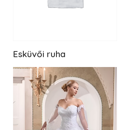
Esküvői ruha
Videólejátszó