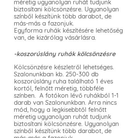
méretig ugyanolyan ruhát tudjunk
biztosítani kölcsönzésre. Ugyanolyan
színből készítünk több darabot, de
más-más a fazonjuk.
Egyforma ruhák készítésére lehetőség
van, de kizárólag vásárlásra.
-koszorúslány ruhák kölcsönzésre
Kölcsönzésre készletről lehetséges.
Szalonunkban kb. 250-300 db
koszorúslány ruha található 1 éves
kortól, felnőtt méretig, többféle
színben. A fotókon lévő ruhákból 1-1
darab van Szalonunkban. Arra nincs
mód, hogy a legkisebbtől felnőtt
méretig ugyanolyan ruhát tudjunk
biztosítani kölcsönzésre. Ugyanolyan
színből készítünk több darabot, de
más-más a fazonjuk.