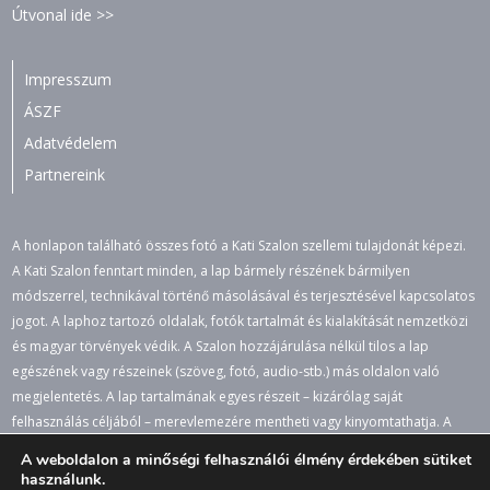
Útvonal ide >>
Impresszum
ÁSZF
Adatvédelem
Partnereink
A honlapon található összes fotó a Kati Szalon szellemi tulajdonát képezi.
A Kati Szalon fenntart minden, a lap bármely részének bármilyen
módszerrel, technikával történő másolásával és terjesztésével kapcsolatos
jogot. A laphoz tartozó oldalak, fotók tartalmát és kialakítását nemzetközi
és magyar törvények védik. A Szalon hozzájárulása nélkül tilos a lap
egészének vagy részeinek (szöveg, fotó, audio-stb.) más oldalon való
megjelentetés. A lap tartalmának egyes részeit – kizárólag saját
felhasználás céljából – merevlemezére mentheti vagy kinyomtathatja. A
jogosulatlan felhasználás büntető- és polgári jogi következményeket von
A weboldalon a minőségi felhasználói élmény érdekében sütiket
maga után. A honlapon lévő értesüléseket, fotókat átvenni csak a lapra
használunk.