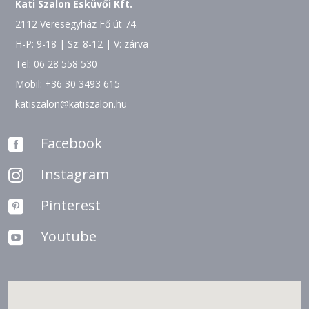
Kati Szalon Esküvői Kft.
2112 Veresegyház Fő út 74.
H-P: 9-18 | Sz: 8-12 | V: zárva
Tel:
06 28 558 530
Mobil:
+36 30 3493 615
katiszalon@katiszalon.hu
Facebook

Instagram

Pinterest

Youtube
